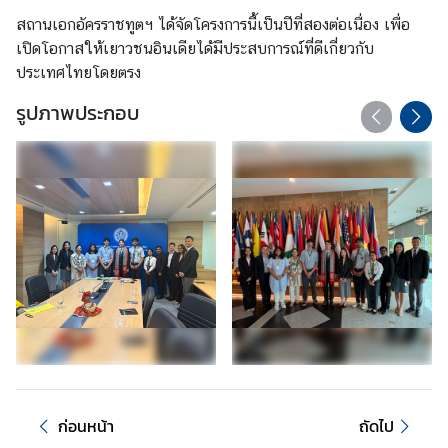
/
สถานเอกอัครราชทูตฯ ได้จัดโครงการนี้เป็นปีที่สองต่อเนื่อง เพื่อ
กิ
เปิดโอกาสให้เยาวชนอินเดียได้มีประสบการณ์ที่ดีเกี่ยวกับ
จ
ประเทศไทยโดยตรง
ก
รูปภาพประกอบ
ร
ร
ม
บ
ริ
ก
า
ร
ป
ร
ะ
ช
ก่อนหน้า
ถัดไป
า