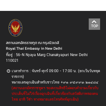
ช
น
ค
TOP
ว
า
สถานเอกอัครราชทูต ณ กรุงนิวเดลี
ม
Royal Thai Embassy in New Delhi
สั
ม
ที่อยู่ : 56-N Nyaya Marg Chanakyapuri New Delhi
พั
110021
น
ธ์
เวลาทำการ : จันทร์-ศุกร์ 09:00 - 17:00 น. (ยกเว้นวันหยุด
ไ
ราชการ)
ท
หมายเลขฉุกเฉินสำหรับชาวไทย +๙๑ ๙๕๙๙๓ ๒๑๔๘๔
ย
(สถานเอกอัครราชทูตฯ ขอสงวนสิทธิไม่ตอบคำถามเกี่ยวกับ
-
ประเด็นที่ไม่ใช่เรื่องฉุกเฉินที่เกี่ยวข้องกับสวัสดิภาพของคน
อิ
ไทย อาทิ วีซ่า ทางหมายเลขโทรศัพท์ฉุกเฉิน)
น