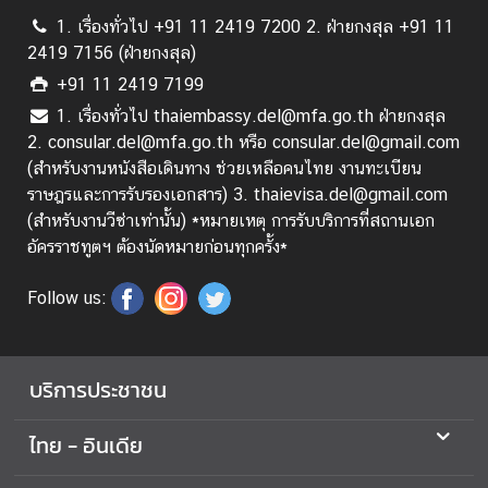
เ
1. เรื่องทั่วไป +91 11 2419 7200 2. ฝ่ายกงสุล +91 11
ดี
2419 7156 (ฝ่ายกงสุล)
ย
+91 11 2419 7199
1. เรื่องทั่วไป thaiembassy.del@mfa.go.th ฝ่ายกงสุล
บ
2. consular.del@mfa.go.th หรือ consular.del@gmail.com
ท
(สำหรับงานหนังสือเดินทาง ช่วยเหลือคนไทย งานทะเบียน
ค
ราษฎรและการรับรองเอกสาร) 3. thaievisa.del@gmail.com
ว
(สำหรับงานวีซ่าเท่านั้น) *หมายเหตุ การรับบริการที่สถานเอก
า
อัครราชทูตฯ ต้องนัดหมายก่อนทุกครั้ง*
ม
Follow us:
/
ส
า
ร
บริการประชาชน
ค
ดี
ไทย - อินเดีย
ติ