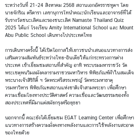
ระหว่างวันที่ 21-24 สิงหาคม 2568 สถานเอกอัครราชทูตฯ โดย
เ
นายจักริณ ตรีดารา เลขานุการโทนำคณะนักเรียนและอาจารย์ที่ได้
อ
รับรางวัลชนะเลิศและรองชนะเลิศ Namaste Thailand Quiz
ก
2025 ได้แก่ โรงเรียน Amity International School และ Mount
อั
Abu Public School เดินทางไปประเทศไทย
ค
ร
การเดินทางครั้งนี้ ได้เปิดโอกาสให้เยาวชนนำเสนอแนวทางการส่ง
ร
เสริมความสัมพันธ์ระหว่างไทย-อินเดียให้แก่กระทรวงการต่าง
า
ประเทศ เข้าเยี่ยมชมสถานที่สำคัญ อาทิ พระบรมมหาราชวัง วัด
ช
พระเชตุพนวิมลมังคลารามราชวรมหาวิหาร พิพิธภัณฑ์ผ้าในสมเด็จ
ทู
พระนางเจ้าสิริกิติ์ ฯ วัดพระศรีสรรเพชญ์ วัดพระมหาธาตุ
ต
วรมหาวิหาร พิพิธภัณฑสถานแห่งชาติเจ้าสามพระยา เพื่อศึกษา
ความเชื่อมโยงทางประวัติศาสตร์ ความเชื่อและวัฒนธรรมของทั้ง
ข่
สองประเทศที่มีมาแต่สมัยกรุงศรีอยุธยา
า
ว
นอกจากนี้ คณะยังได้เยี่ยมชม EGAT Learning Center เพื่อศึกษา
ส
แนวทางการสร้างความมั่งคงทางพลังงานและการใช้พลังงานสะอาด
า
ของไทยด้วย
ร