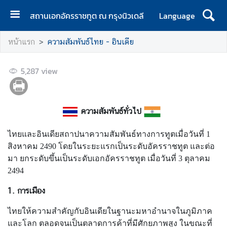
สถานเอกอัครราชทูต ณ กรุงนิวเดลี
Language
ห
หน้าแรก
ความสัมพันธ์ไทย - อินเดีย
น้
า
5,287
แ
view
ร
ก
ความสัมพันธ์ทั่วไป
เ
กี่
ไทยและอินเดียสถาปนาความสัมพันธ์ทางการทูตเมื่อวันที่ 1
ย
สิงหาคม 2490 โดยในระยะแรกเป็นระดับอัครราชทูต และต่อ
ว
มา ยกระดับขึ้นเป็นระดับเอกอัครราชทูต เมื่อวันที่ 3 ตุลาคม
กั
2494
บ
ส
1. การเมือง
ถ
ไทยให้ความสำคัญกับอินเดียในฐานะมหาอำนาจในภูมิภาค
า
และโลก ตลอดจนเป็นตลาดการค้าที่มีศักยภาพสูง ในขณะที่
น