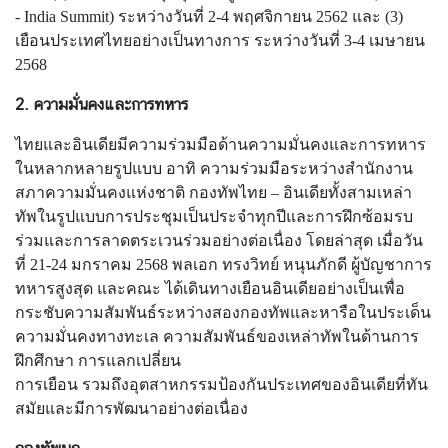
- India Summit) ระหว่างวันที่ 2-4 พฤศจิกายน 2562 และ (3)
/
เยือนประเทศไทยอย่างเป็นทางการ ระหว่างวันที่ 3-4 เมษายน
กิ
2568
จ
ก
2. ความมั่นคงและการทหาร
ร
ร
ไทยและอินเดียมีความร่วมมือด้านความมั่นคงและการทหาร
ม
ในหลากหลายรูปแบบ อาทิ ความร่วมมือระหว่างสำนักงาน
สภาความมั่นคงแห่งชาติ กองทัพไทย – อินเดียทั้งสามเหล่า
ทัพในรูปแบบการประชุมเป็นประจำทุกปีและการฝึกซ้อมรบ
บ
ร่วมและการลาดตระเวนร่วมอย่างต่อเนื่อง โดยล่าสุด เมื่อวัน
ริ
ที่ 21-24 มกราคม 2568 พลเอก ทรงวิทย์ หนุนภักดี ผู้บัญชาการ
ก
ทหารสูงสุด และคณะ ได้เดินทางเยือนอินเดียอย่างเป็นเพื่อ
า
กระชับความสัมพันธ์ระหว่างสองกองทัพและหารือในประเด็น
ร
ความมั่นคงทางทะเล ความสัมพันธ์ของเหล่าทัพในด้านการ
ป
ฝึกศึกษา การแลกเปลี่ยน
ร
การเยือน รวมถึงอุตสาหกรรมป้องกันประเทศของอินเดียที่ทัน
ะ
สมัยและมีการพัฒนาอย่างต่อเนื่อง
ช
า