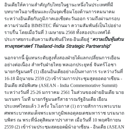
อินเดียให้ความสำคัญกับไทยในฐานะหนึ่งในประเทศที่มี
เ
บทบาทในอาเซียนและเป็นจุดเชื่อมโยงด้านการคมนาคม
อ
ระหว่างอินเดียกับภูมิภาคเอเชียตะวันออก รวมถึงผ่านกรอบ
ก
ความร่วมมือ BIMSTEC ที่ผ่านมา ความสัมพันธ์เป็นไปอย่าง
อั
ราบรื่น โดยเมื่อวันที่ 3 เมษายน 2568 ทั้งสองประเทศได้
ค
ความเป็นหุ้นส่วน
ประกาศยกระดับความสัมพันธ์ไทย-อินเดียสู่ “
ร
ทางยุทธศาสตร์ Thailand-India Strategic Partnership
”
ร
า
นอกจากนี้ ผู้แทนระดับสูงทั้งสองฝ่ายได้แลกเปลี่ยนการเยือน
ช
อย่างต่อเนื่อง สำหรับฝ่ายไทย พลเอกประยุทธ์ จันทร์โอชา
ทู
นายกรัฐมนตรี (1) เยือนอินเดียอย่างเป็นทางการ ระหว่างวันที่
ต
16-18 มิถุนายน 2559 (2) เข้าร่วมการประชุมสุดยอดอาเซียน -
อินเดีย สมัยพิเศษ (ASEAN - India Commemorative Summit)
ระหว่างวันที่ 25-26 มกราคม 2561 ในส่วนของฝ่ายอินเดีย นาย
ข่
นเรนทร โมที นายกรัฐมนตรีสาธารณรัฐอินเดีย เยือน
า
ประเทศไทยแล้ว 3 ครั้ง ในโอกาส (1) ถวายสักการะพระบรม
ว
ศพพระบาทสมเด็จพระมหาภูมิพลอดุลยเดชมหาราช บรมนาถ
ส
บพิตร ณ พระที่นั่งดุสิตมหาปราสาท เมื่อวันที่ 10 พฤศจิกายน
า
2559 (2) เข้าร่วมประชุมสุดยอดผู้นำอาเซียน - อินเดีย (ASEAN
ร