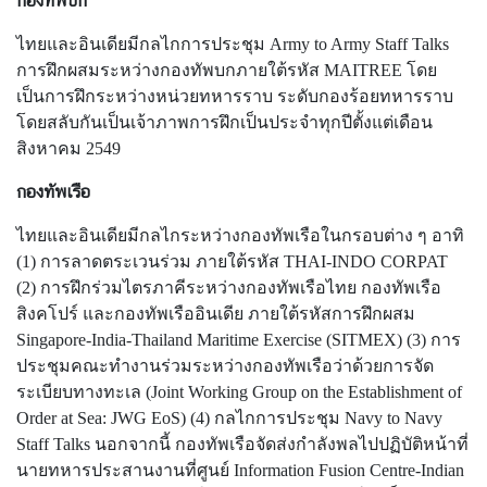
กองทัพบก
ช
ไทยและอินเดียมีกลไกการประชุม Army to Army Staff Talks
น
การฝึกผสมระหว่างกองทัพบกภายใต้รหัส MAITREE โดย
เป็นการฝึกระหว่างหน่วยทหารราบ ระดับกองร้อยทหารราบ
ค
โดยสลับกันเป็นเจ้าภาพการฝึกเป็นประจำทุกปีตั้งแต่เดือน
ว
สิงหาคม 2549
า
กองทัพเรือ
ม
สั
ไทยและอินเดียมีกลไกระหว่างกองทัพเรือในกรอบต่าง ๆ อาทิ
ม
(1) การลาดตระเวนร่วม ภายใต้รหัส THAI-INDO CORPAT
พั
(2) การฝึกร่วมไตรภาคีระหว่างกองทัพเรือไทย กองทัพเรือ
น
สิงคโปร์ และกองทัพเรืออินเดีย ภายใต้รหัสการฝึกผสม
ธ์
Singapore-India-Thailand Maritime Exercise (SITMEX) (3) การ
ไ
ประชุมคณะทำงานร่วมระหว่างกองทัพเรือว่าด้วยการจัด
ท
ระเบียบทางทะเล (Joint Working Group on the Establishment of
ย
Order at Sea: JWG EoS) (4) กลไกการประชุม Navy to Navy
-
Staff Talks นอกจากนี้ กองทัพเรือจัดส่งกำลังพลไปปฏิบัติหน้าที่
อิ
นายทหารประสานงานที่ศูนย์ Information Fusion Centre-Indian
น