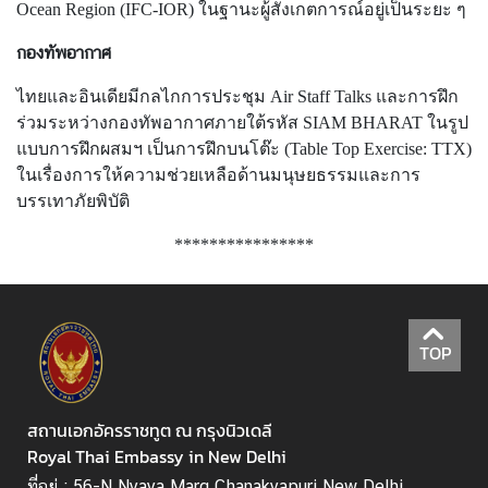
Ocean Region (IFC-IOR) ในฐานะผู้สังเกตการณ์อยู่เป็นระยะ ๆ
เ
ดี
กองทัพอากาศ
ย
ไทยและอินเดียมีกลไกการประชุม Air Staff Talks และการฝึก
ร่วมระหว่างกองทัพอากาศภายใต้รหัส SIAM BHARAT ในรูป
บ
แบบการฝึกผสมฯ เป็นการฝึกบนโต๊ะ (Table Top Exercise: TTX)
ท
ในเรื่องการให้ความช่วยเหลือด้านมนุษยธรรมและการ
ค
บรรเทาภัยพิบัติ
ว
า
****************
ม
/
ส
า
TOP
ร
ค
สถานเอกอัครราชทูต ณ กรุงนิวเดลี
ดี
Royal Thai Embassy in New Delhi
ติ
ที่อยู่ : 56-N Nyaya Marg Chanakyapuri New Delhi