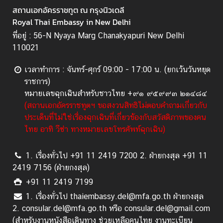
สถานเอกอัครราชทูต ณ กรุงนิวเดลี
เ
Royal Thai Embassy in New Delhi
ดี
ย
ที่อยู่ : 56-N Nyaya Marg Chanakyapuri New Delhi
110021
บ
เวลาทำการ : จันทร์-ศุกร์ 09:00 - 17:00 น. (ยกเว้นวันหยุด
ท
ราชการ)
ค
หมายเลขฉุกเฉินสำหรับชาวไทย +๙๑ ๙๕๙๙๓ ๒๑๔๘๔
ว
(สถานเอกอัครราชทูตฯ ขอสงวนสิทธิไม่ตอบคำถามเกี่ยวกับ
า
ประเด็นที่ไม่ใช่เรื่องฉุกเฉินที่เกี่ยวข้องกับสวัสดิภาพของคน
ม
ไทย อาทิ วีซ่า ทางหมายเลขโทรศัพท์ฉุกเฉิน)
/
ส
1. เรื่องทั่วไป +91 11 2419 7200 2. ฝ่ายกงสุล +91 11
า
2419 7156 (ฝ่ายกงสุล)
ร
+91 11 2419 7199
ค
ดี
1. เรื่องทั่วไป thaiembassy.del@mfa.go.th ฝ่ายกงสุล
2. consular.del@mfa.go.th หรือ consular.del@gmail.com
ติ
(สำหรับงานหนังสือเดินทาง ช่วยเหลือคนไทย งานทะเบียน