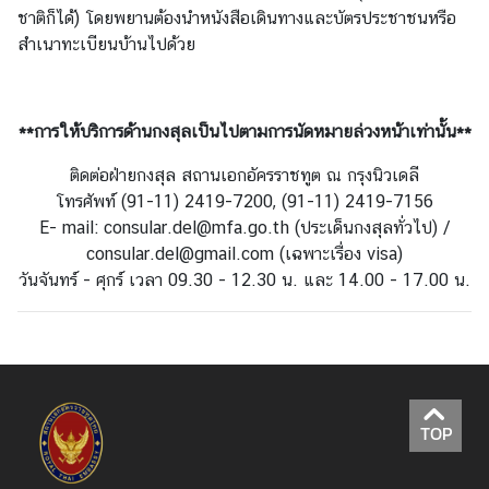
ชาติก็ได้) โดยพยานต้องนำหนังสือเดินทางและบัตรประชาชนหรือ
ช
สำเนาทะเบียนบ้านไปด้วย
น
ค
**การให้บริการด้านกงสุลเป็นไปตามการนัดหมายล่วงหน้าเท่านั้น**
ว
า
ติดต่อฝ่ายกงสุล สถานเอกอัครราชทูต ณ กรุงนิวเดลี
ม
โทรศัพท์ (91-11) 2419-7200, (91-11) 2419-7156
สั
E- mail: consular.del@mfa.go.th (ประเด็นกงสุลทั่วไป) /
ม
consular.del@gmail.com (เฉพาะเรื่อง visa)
พั
วันจันทร์ - ศุกร์ เวลา 09.30 - 12.30 น. และ 14.00 - 17.00 น.
น
ธ์
ไ
ท
ย
-
TOP
อิ
น