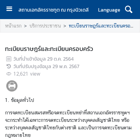
สถานเอกอัครราชทูต ณ กรุงนิวเดลี
Language
ห
หน้าแรก
บริการประชาชน
ทะเบียนราษฎร์และทะเบียนครอบครัว
น้
า
แ
ทะเบียนราษฎร์และทะเบียนครอบครัว
ร
วันที่นำเข้าข้อมูล
ก
29 ต.ค. 2564
วันที่ปรับปรุงข้อมูล
29 พ.ค. 2567
เ
12,621
view
กี่
ย
ว
1. ข้อมูลทั่วไป
กั
บ
การจดทะเบียนสมรสหรือจดทะเบียนหย่าที่สถานเอกอัครราชทูตฯ
ส
จะกระทำได้เฉพาะการจดทะเบียนระหว่างบุคคลสัญชาติไทย หรือ
ถ
ระหว่างบุคคลสัญชาติไทยกับต่างชาติ และเป็นการจดทะเบียนตาม
า
กฎหมายไทย
น