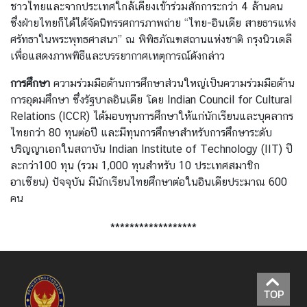
ชาวไทยและจากประเทศใกล้เคียงเข้าร่วมสักการะกว่า 4 ล้านคน
/
ซึ่งฝ่ายไทยก็ได้ได้จัดนิทรรศการภาพถ่าย “ไทย-อินเดีย สายธารแห่ง
กิ
ศรัทธาในพระพุทธศาสนา” ณ พิพิธภัณฑสถานแห่งชาติ กรุงนิวเดลี
จ
เพื่อแสดงภาพพิธีและบรรยากาศเหตุการณ์ดังกล่าว
ก
ร
การศึกษา
ความร่วมมือด้านการศึกษาส่วนใหญ่เป็นความร่วมมือด้าน
ร
การอุดมศึกษา ซึ่งรัฐบาลอินเดีย โดย Indian Council for Cultural
ม
Relations (ICCR) ได้มอบทุนการศึกษาให้แก่นักเรียนและบุคลากร
ไทยกว่า 80 ทุนต่อปี และมีทุนการศึกษาสำหรับการศึกษาระดับ
ปริญญาเอกในสถาบัน Indian Institute of Technology (IIT) ปี
บ
ละกว่า100 ทุน (รวม 1,000 ทุนสำหรับ 10 ประเทศสมาชิก
ริ
อาเซียน) ปัจจุบัน มีนักเรียนไทยศึกษาต่อในอินเดียประมาณ 600
ก
คน
า
ร
******************
ป
ร
ะ
ช
TOP
า