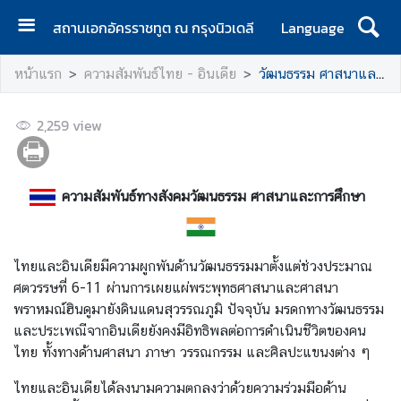
สถานเอกอัครราชทูต ณ กรุงนิวเดลี
Language
ห
หน้าแรก
ความสัมพันธ์ไทย - อินเดีย
วัฒนธรรม ศาสนาและการศึกษา
น้
า
2,259
แ
view
ร
ก
ความสัมพันธ์ทางสังคมวัฒนธรรม ศาสนาและการศึกษา
เ
กี่
ย
ไทยและอินเดียมีความผูกพันด้านวัฒนธรรมมาตั้งแต่ช่วงประมาณ
ว
ศตวรรษที่ 6-11 ผ่านการเผยแผ่พระพุทธศาสนาและศาสนา
กั
พราหมณ์ฮินดูมายังดินแดนสุวรรณภูมิ ปัจจุบัน มรดกทางวัฒนธรรม
บ
และประเพณีจากอินเดียยังคงมีอิทธิพลต่อการดำเนินชีวิตของคน
ส
ไทย ทั้งทางด้านศาสนา ภาษา วรรณกรรม และศิลปะแขนงต่าง ๆ
ถ
า
ไทยและอินเดียได้ลงนามความตกลงว่าด้วยความร่วมมือด้าน
น