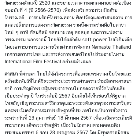
วัฒนธรรมตั้งแต่ปี 2520 และขยายเวลาความตกลงมาอย่างต่อเนื่อง
เ
จนฉบับที่ 4 (ปี 2566-2570) เพื่อส่งเสริมความร่วมมือด้าน
อ
โบราณคดี การอนุรักษ์โบราณสถาน ศิลปวัตถุและศาสนสถาน การ
ก
แลกเปลี่ยนการแสดงทางวัฒนธรรม รวมถึงความร่วมมือในสาขา
อั
ใหม่ ๆ อาทิ ทัศนศิลป์ จดหมายเหตุ หอสมุด และการแปลงาน
ค
วรรณกรรม นอกจากนี้ ไทยยังได้ผลักดัน soft power ไปยังอินเดีย
ร
โดยเฉพาะอาหารและมวยไทยผ่านการจัดงาน Namaste Thailand
ร
เทศกาลอาหารไทย และการส่งภาพยนตร์ไทยไปร่วมฉายในงาน
า
International Film Festival อย่างสม่ำเสมอ
ช
ทู
ศาสนา
ที่ผ่านมา ไทยได้จัดโครงการเพื่อเผยแพร่ความเป็นไทยและ
ต
สร้างสัมพันธ์ที่ใกล้ชิดระหว่างประชาชนผ่านความร่วมมือทางศาสนา
อาทิ การเชิญผ้าพระกฐินพระราชทานไปทอดถวายที่วัดในอินเดีย
เป็นประจำทุกปี ในช่วงต้นปี 2567 อินเดียได้เห็นชอบให้รัฐบาล
ข่
ไทยอัญเชิญพระบรมสารีริกธาตุและพระอรหันตธาตุของพระสารีบุตร
า
และพระโมคคัลลานะมาประดิษฐานที่ประเทศไทยเป็นการชั่วคราว
ว
ระหว่างวันที่ 23 กุมภาพันธ์-18 มีนาคม 2567 เพื่อเฉลิมพระเกียรติ
ส
พระบาทสมเด็จพระเจ้าอยู่หัว เนื่องในโอกาสมหามงคลเฉลิม
า
พระชนมพรรษา 6 รอบ 28 กรกฎาคม 2567 โดยมีพุทธศาสนิกชน
ร