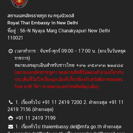
ช
น
สถานเอกอัครราชทูต ณ กรุงนิวเดลี
Royal Thai Embassy in New Delhi
ที่อยู่ : 56-N Nyaya Marg Chanakyapuri New Delhi
ค
110021
ว
า
เวลาทำการ : จันทร์-ศุกร์ 09:00 - 17:00 น. (ยกเว้นวันหยุด
ม
ราชการ)
สั
หมายเลขฉุกเฉินสำหรับชาวไทย +๙๑ ๙๕๙๙๓ ๒๑๔๘๔
ม
(สถานเอกอัครราชทูตฯ ขอสงวนสิทธิไม่ตอบคำถามเกี่ยวกับ
พั
ประเด็นที่ไม่ใช่เรื่องฉุกเฉินที่เกี่ยวข้องกับสวัสดิภาพของคน
น
ไทย อาทิ วีซ่า ทางหมายเลขโทรศัพท์ฉุกเฉิน)
ธ์
ไ
1. เรื่องทั่วไป +91 11 2419 7200 2. ฝ่ายกงสุล +91 11
ท
2419 7156 (ฝ่ายกงสุล)
ย
-
+91 11 2419 7199
อิ
1. เรื่องทั่วไป thaiembassy.del@mfa.go.th ฝ่ายกงสุล
น