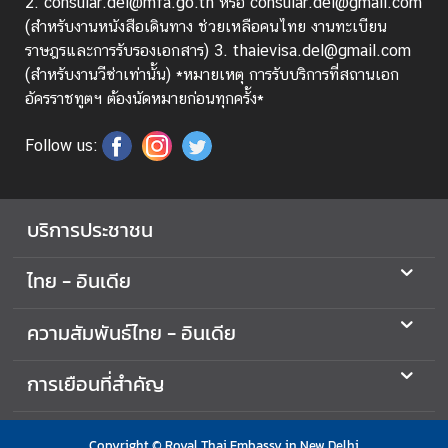
2. consular.del@mfa.go.th หรือ consular.del@gmail.com
เ
(สำหรับงานหนังสือเดินทาง ช่วยเหลือคนไทย งานทะเบียน
ดี
ราษฎรและการรับรองเอกสาร) 3. thaievisa.del@gmail.com
ย
(สำหรับงานวีซ่าเท่านั้น) *หมายเหตุ การรับบริการที่สถานเอก
อัครราชทูตฯ ต้องนัดหมายก่อนทุกครั้ง*
บ
Follow us:
ท
ค
ว
บริการประชาชน
า
ม
/
ไทย - อินเดีย
ส
า
ความสัมพันธ์ไทย - อินเดีย
ร
ค
การเยือนที่สำคัญ
ดี
ติ
Copyright © Royal Thai Embassy in New Delhi