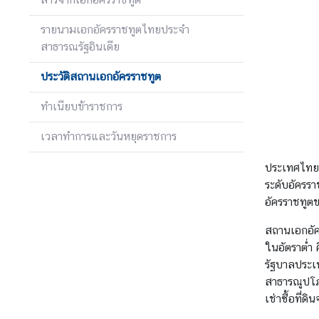
เ
รายนามเอกอัครราชทูตไทยประจำ
อ
สาธารณรัฐอินเดีย
ก
อั
ประวัติสถานเอกอัครราชทูต
ค
ร
ทำเนียบข้าราชการ
ร
า
เวลาทำการและวันหยุดราชการ
ช
ทู
ประเทศไทยแ
ต
ระดับอัครรา
อัครราชทูตข
ข่
สถานเอกอัค
า
ในอัตราต่ำ 
ว
รัฐบาลประเท
ส
สาธารณูปโภ
า
เช่าซื้อที่ด
ร