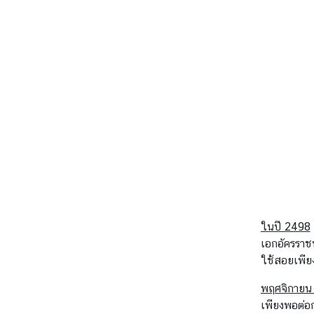
ในปี 2498
เอกอัครราชทู
ใช้สอยเพี
พฤศจิกายน
เพียงพอต่อ