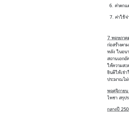
เ
6. ค่าตกแ
ดี
7. ค่าใช้จ่
ย
บ
7 พฤษภาค
ท
ก่อสร้างตาม
ค
หลัง ในอนาค
ว
สถานเอกอัคร
า
ให้ความสะดว
ม
ยินดีให้เช่
/
ประมาณไม่
ส
พฤศจิกายน
า
ไพซา สรุปร
ร
ค
กลางปี 250
ดี
ติ