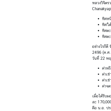
หลวงวิจิตรว
/
Chanakyapur
กิ
จ
ทิศห
ก
ทิศใต
ร
ทิศต
ร
ทิศต
ม
อย่างไรก็ดี
2496 (ค.ศ. 
บ
วันที่ 22 พ
ริ
ก
ค่าพร
า
ค่าเช
ร
ค่าเช
ป
ค่าจด
ร
เมื่อได้รับ
ะ
ละ 170,000 ร
ช
คือ น.อ. ปร
า