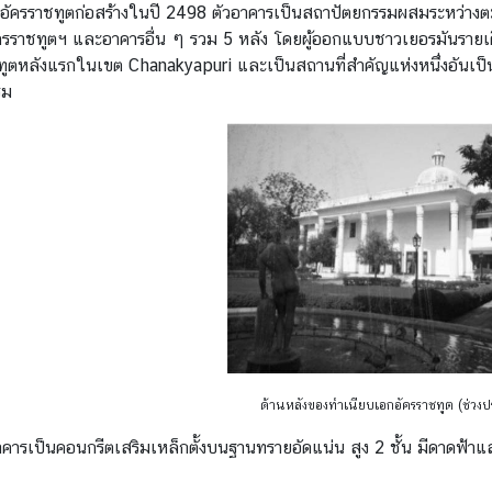
อัครราชทูตก่อสร้างในปี 2498 ตัวอาคารเป็นสถาปัตยกรรมผสมระหว่างตะว
รราชทูตฯ และอาคารอื่น ๆ รวม 5 หลัง โดยผู้ออกแบบชาวเยอรมันรายเด
ูตหลังแรกในเขต Chanakyapuri และเป็นสถานที่สำคัญแห่งหนึ่งอันเป็นที
รม
ด้านหลังของทำเนียบเอกอัครราชทูต (ช่วง
าคารเป็นคอนกรีตเสริมเหล็กตั้งบนฐานทรายอัดแน่น สูง 2 ชั้น มีดาดฟ้า