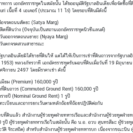
าทการ เอกอัครราชทูตในสมัยนั้น ได้ขออนุมัติรัฐบาลอินเดียเพื่อจัดซื้อ
i เนื้อที่ 4 เอเคอร์ (ประมาณ 11 ไร่) โดยรอบที่ดินมีดังนี้
นือจรดถนนสัตยะ (Satya Marg)
้ติดที่ดินว่าง (ปัจจุบันเป็นสถานเอกอัครราชทูตนิวซีแลนด์)
ะวันออกจรดถนนยายะ (Nyaya Marg)
ะวันตกจรดสวนสาธารณะ
 รัฐบาลอินเดียมิได้ขายที่ดินให้ แต่ได้ให้เป็นการเช่าที่ดินถาวรจากรั
1953) หลวงภัทรวาที เอกอัครราชทูตรับมอบที่ดินเมื่อวันที่ 19 มิถุนา
ฤศจิกายน 2497 โดยมีราคาเช่า ดังนี้
ีเมียม (Premium) 160,000 รูปี
่าที่ดินถาวร (Commuted Ground Rent) 160,000 รูปี
่ารายปี (Nominal Ground Rent) 1 รูปี
ทะเบียนและอากรยกเว้นตามหลักถ้อยทีถ้อยปฏิบัติต่อกัน
มอบที่ดินแล้ว สำนักงานผู้ช่วยทูตฝ่ายทหารเรือและสำนักงานผู้ช่วยทูตฝ่า
ูปี ผู้ช่วยทูตฝ่ายทหารเรือในสมัยนั้น คือ น.อ. อวบ สุนทรสีมะ ผู้ช่วยทูตฝ
ะวัติ จิระสถิต) สำหรับสำนักงานผู้ช่วยทูตฝ่ายทหารบก เนื่องจากขณะนิน 