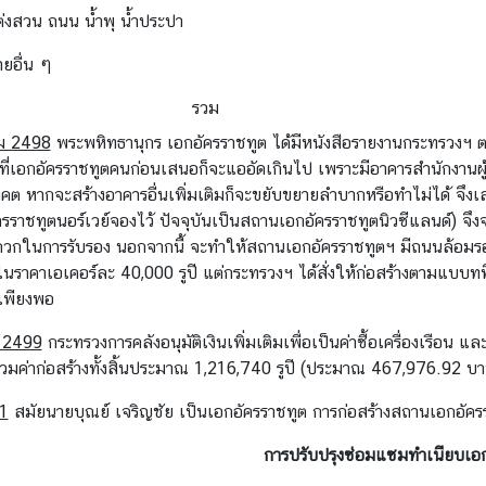
ต่งสวน ถนน น้ำพุ น้ำประปา
ายอื่น ๆ
รวม
ม 2498
พระพหิทธานุกร เอกอัครราชทูต ได้มีหนังสือรายงานกระทรวงฯ
ที่เอกอัครราชทูตคนก่อนเสนอก็จะแออัดเกินไป เพราะมีอาคารสำนักงานผู้ช่
ต หากจะสร้างอาคารอื่นเพิ่มเติมก็จะขยับขยายลำบากหรือทำไม่ได้ จึงเสนอ
ราชทูตนอร์เวย์จองไว้ ปัจจุบันเป็นสถานเอกอัครราชทูตนิวซีแลนด์) จึง
กในการรับรอง นอกจากนี้ จะทำให้สถานเอกอัครราชทูตฯ มีถนนล้อมรอบทั้ง
าในราคาเอเคอร์ละ 40,000 รูปี แต่กระทรวงฯ ได้สั่งให้ก่อสร้างตามแบบทท
เพียงพอ
 2499
กระทรวงการคลังอนุมัติเงินเพิ่มเติมเพื่อเป็นค่าซื้อเครื่องเรือน
วมค่าก่อสร้างทั้งสิ้นประมาณ 1,216,740 รูปี (ประมาณ 467,976.92 บา
1
สมัยนายบุณย์ เจริญชัย เป็นเอกอัครราชทูต การก่อสร้างสถานเอกอัคร
การปรับปรุงซ่อมแซมทำเนียบเอก