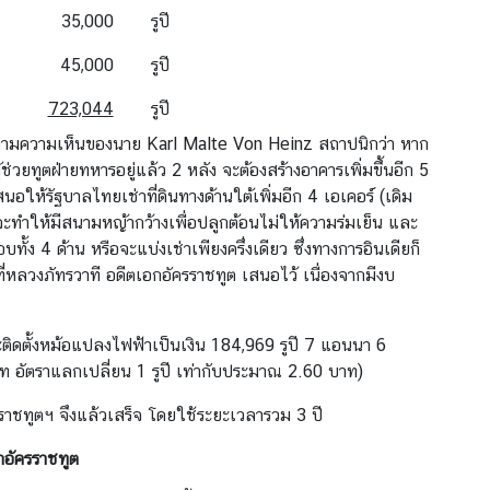
35,000
รูปี
45,000
รูปี
723,044
รูปี
 ตามความเห็นของนาย Karl Malte Von Heinz สถาปนิกว่า หาก
วยทูตฝ่ายทหารอยู่แล้ว 2 หลัง จะต้องสร้างอาคารเพิ่มขึ้นอีก 5
ให้รัฐบาลไทยเช่าที่ดินทางด้านใต้เพิ่มอีก 4 เอเคอร์ (เดิม
จะทำให้มีสนามหญ้ากว้างเพื่อปลูกต้อนไม่ให้ความร่มเย็น และ
 4 ด้าน หรือจะแบ่งเช่าเพียงครึ่งเดียว ซึ่งทางการอินเดียก็
ี่หลวงภัทรวาที อดีตเอกอัครราชทูต เสนอไว้ เนื่องจากมีงบ
 และติดตั้งหม้อแปลงไฟฟ้าเป็นเงิน 184,969 รูปี 7 แอนนา 6
ท อัตราแลกเปลี่ยน 1 รูปี เท่ากับประมาณ 2.60 บาท)
ราชทูตฯ จึงแล้วเสร็จ โดยใช้ระยะเวลารวม 3 ปี
อัครราชทูต