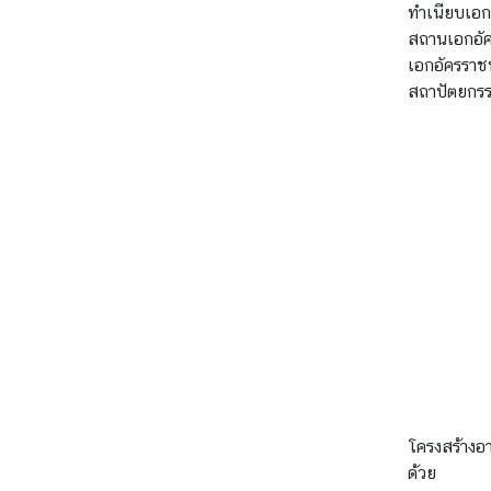
ด
ทำเนียบเอก
ต่
สถานเอกอัค
อ
เอกอัครราชท
เ
สถาปัตยกร
ร
า
โครงสร้างอ
ด้วย