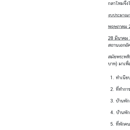
กลาโหมจึงโอ
ช
น
งบประมาณการ
พฤษภาคม 
ค
ว
28 มีนาคม
า
สถานเอกอัค
ม
สมัยพระพหิ
สั
บาท) มาเพื่
ม
พั
1. ทำเนีย
น
ธ์
2. ที่ทำก
ไ
ท
3. บ้านพัก
ย
4. บ้านพัก
-
อิ
5. ที่พักค
น