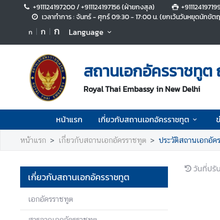
+911124197200 / +911124197156 (ฝ่ายกงสุล)
+91112419719
เวลาทำการ : จันทร์ - ศุกร์ 09:30 - 17:00 น. (ยกเว้นวันหยุดนักขัต
ก
ก
Language
ก
ห
น้
า
สถานเอกอัครราชทูต ณ
แ
ร
Royal Thai Embassy in New Delhi
ก
เ
หน้าแรก
เกี่ยวกับสถานเอกอัครราชทูต
ข
กี่
ย
หน้าแรก
เกี่ยวกับสถานเอกอัครราชทูต
ประวัติสถานเอกอัค
ว
กั
วันที่ปร
บ
เกี่ยวกับสถานเอกอัครราชทูต
ส
ถ
เอกอัครราชทูต
า
น
สารจากเอกอัครราชทูต