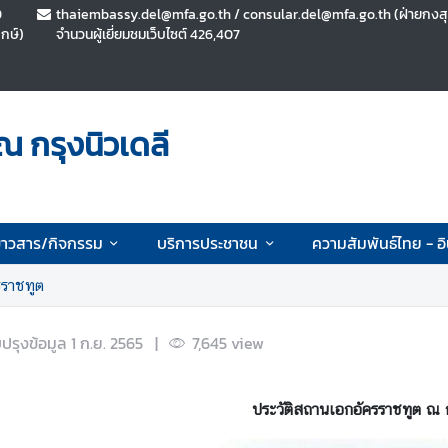
9
thaiembassy.del@mfa.go.th / consular.del@mfa.go.th (ฝ่ายกงส
ฤกษ์)
จำนวนผู้เยี่ยมชมเว็บไซต์
426,407
 กรุงนิวเดลี
่าวสาร/กิจกรรม
บริการประชาชน
ความสัมพันธ์ไทย - อิ
รราชทูต
ับปรุงข้อมูล
1 ก.ย. 2565
|
7,645
view
ประวัติสถานเอกอัครราชทูต ณ ก