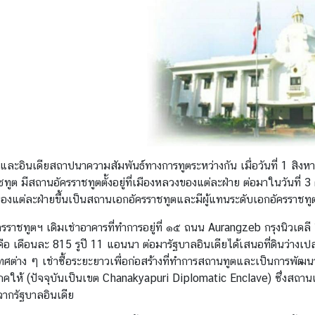
ละอินเดียสถาปนาความสัมพันธ์ทางการทูตระหว่างกัน เมื่อวันที่ 1 สิง
ชทูต มีสถานอัครราชทูตตั้งอยู่ที่เมืองหลวงของแต่ละฝ่าย ต่อมาในวันท
องแต่ละฝ่ายขึ้นเป็นสถานเอกอัครราชทูตและมีผู้แทนระดับเอกอัครราชทู
รราชทูตฯ เดิมเช่าอาคารที่ทำการอยู่ที่ ๑๕ ถนน Aurangzeb กรุงนิวเดล
คือ เดือนละ 815 รูปี 11 แอนนา ต่อมารัฐบาลอินเดียได้เสนอที่ดินว่างเปล
ศต่าง ๆ เช่าซื้อระยะยาวเพื่อก่อสร้างที่ทำการสถานทูตและเป็นการพัฒน
คให้ (ปัจจุบันเป็นเขต Chanakyapuri Diplomatic Enclave) ซึ่งสถาน
ินจากรัฐบาลอินเดีย