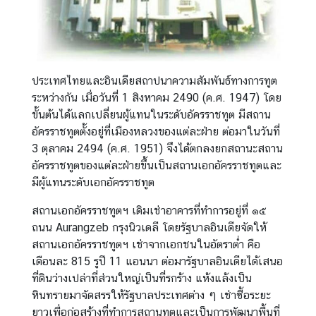
เ
อ
ก
อั
ค
ประเทศไทยและอินเดียสถาปนาความสัมพันธ์ทางการทูต
ร
ระหว่างกัน เมื่อวันที่ 1 สิงหาคม 2490 (ค.ศ. 1947) โดย
ร
ขั้นต้นได้แลกเปลี่ยนผู้แทนในระดับอัครราชทูต มีสถาน
า
อัครราชทูตตั้งอยู่ที่เมืองหลวงของแต่ละฝ่าย ต่อมาในวันที่
ช
3 ตุลาคม 2494 (ค.ศ. 1951) จึงได้ตกลงยกสถานะสถาน
ทู
อัครราชทูตของแต่ละฝ่ายขึ้นเป็นสถานเอกอัครราชทูตและ
ต
มีผู้แทนระดับเอกอัครราชทูต
สถานเอกอัครราชทูตฯ เดิมเช่าอาคารที่ทำการอยู่ที่ ๑๕
ข่
ถนน Aurangzeb กรุงนิวเดลี โดยรัฐบาลอินเดียจัดให้
า
สถานเอกอัครราชทูตฯ เช่าจากเอกชนในอัตราต่ำ คือ
ว
เดือนละ 815 รูปี 11 แอนนา ต่อมารัฐบาลอินเดียได้เสนอ
ส
ที่ดินว่างเปล่าที่ส่วนใหญ่เป็นที่รกร้าง แห้งแล้งเป็น
า
หินทรายมาจัดสรรให้รัฐบาลประเทศต่าง ๆ เช่าซื้อระยะ
ร
ยาวเพื่อก่อสร้างที่ทำการสถานทูตและเป็นการพัฒนาพื้นที่