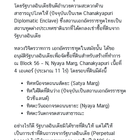
/
โดยรัฐบาลอินเดียยินดีอำนวยความสะดวกด้าน
กิ
สาธารณูปโภคให้ (ปัจจุบันเป็นเขต Chanakyapuri
จ
Diplomatic Enclave) ซึ่งสถานเอกอัครราชทูตไทยเป็น
ก
สถานทูตต่างประเทศชาติแรกที่ได้ตกลงเช่าซื้อที่ดินจาก
ร
รัฐบาลอินเดีย
ร
หลวงวิจิตรวาทการ เอกอัครราชทูตในสมัยนั้น ได้ขอ
ม
อนุมัติรัฐบาลอินเดียเพื่อจัดซื้อที่ดินสำหรับสร้างที่ทำการ
ณ Block 56 – N, Nyaya Marg, Chanakyapuri เนื้อที่
บ
4 เอเคอร์ (ประมาณ 11 ไร่) โดยรอบที่ดินมีดังนี้
ริ
ทิศหนือจรดถนนสัตยะ (Satya Marg)
ก
ทิศใต้ติดที่ดินว่าง (ปัจจุบันเป็นสถานเอกอัครราชทูต
า
นิวซีแลนด์)
ร
ทิศตะวันออกจรดถนนยายะ (Nyaya Marg)
ป
ทิศตะวันตกจรดสวนสาธารณะ
ร
ะ
อย่างไรก็ดี รัฐบาลอินเดียมิได้ขายที่ดินให้ แต่ได้ให้
ช
เป็นการเช่าที่ดินถาวรจากรัฐบาลอินเดีย (Perpetual
า