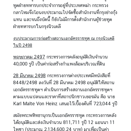
เ
ทูตฝ่ายทหารบกประจำการอยู่ที่ประเทศพม่า กระทรวง
ดี
กลาโหมจึงโอนงบประมาณไปจัดซื้อสำนักงานที่กรุงย่างกุ้ง
ย
แทน และจนถึงบัดนี้ ก็ยังไม่มีการตั้งสำนักงานผู้ช่วยทูต
ฝ่ายทหารบกในกรุงนิวเดลี
บ
งบประมาณการก่อสร้างสถานเอกอัครราชทูต ณ กรุงนิวเดลี
ท
ในปี 2498
ค
พฤษภาคม 2497
กระทรวงการคลังอนุมัติเงินจำนวน
ว
40,000 รูปี เป็นค่าก่อสร้างกำแพงล้อมบริเวณที่ดิน
า
ม
28 มีนาคม 2498
กระทรวงการต่างประเทศมีหนังสือที่
/
8448/2498 ลงวันที่ 28 มีนาคม 2498 อนุมัติให้สถาน
ส
เอกอัครราชทูตฯ ดำเนินการสร้างสถานเอกอัครราชทูตฯ
า
ตามแบบแปลนและราคาที่สถาปนิกชาวเยอรมัน คือ นาย
ร
Karl Malte Von Heinz เสนอไว้เบื้องต้นที่ 723,044 รูปี
ค
ดี
สมัยพระพหิทธานุกรเป็นเอกอัครราชทูต กระทรวงการคลัง
ได้อนุมัติและส่งเงินจำนวน 811,711 รูปี 12 แอนนา 11
ติ
ไพซา (ประมาณ 2,134,600.24 บาท) มาเพื่อเป็นค่า