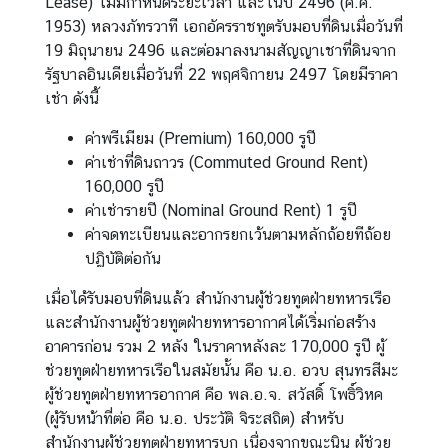
Lease) ไม่มีกำหนดระยะเวลา และในปี 2496 (ค.ศ.
ช
1953) หลวงภัทรวาที เอกอัครราชทูตรับมอบที่ดินเมื่อวันที่
น
19 มิถุนายน 2496 และต่อมาลงนามสัญญาเชาที่ดินจาก
รัฐบาลอินเดียเมื่อวันที่ 22 พฤศจิกายน 2497 โดยมีราคา
เช่า ดังนี้
ค
ว
ค่าพรีเมียม (Premium) 160,000 รูปี
า
ค่าเช่าที่ดินถาวร (Commuted Ground Rent)
ม
160,000 รูปี
สั
ค่าเช่ารายปี (Nominal Ground Rent) 1 รูปี
ม
ค่าจดทะเบียนและอากรยกเว้นตามหลักถ้อยทีถ้อย
พั
ปฏิบัติต่อกัน
น
ธ์
เมื่อได้รับมอบที่ดินแล้ว สำนักงานผู้ช่วยทูตฝ่ายทหารเรือ
ไ
และสำนักงานผู้ช่วยทูตฝ่ายทหารอากาศได้เริ่มก่อสร้าง
ท
อาคารก่อน รวม 2 หลัง ในราคาหลังละ 170,000 รูปี ผู้
ย
ช่วยทูตฝ่ายทหารเรือในสมัยนั้น คือ น.อ. อวบ สุนทรสีมะ
-
ผู้ช่วยทูตฝ่ายทหารอากาศ คือ พล.อ.จ. สวัสดิ์ โพธิ์วิหค
อิ
(ผู้รับหน้าที่ต่อ คือ น.อ. ประวัติ จิระสถิต) สำหรับ
น
สำนักงานผู้ช่วยทูตฝ่ายทหารบก เนื่องจากขณะนิน ผู้ช่วย