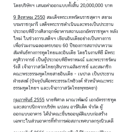
โดยบริษัทฯ เสนอค่าออกแบบทั้งสิ้น 20,000,000 บาท
9 สิงหาคม 2550
สมเด็จพระเทพรัตนราชสุดาฯ สยาม
บรมราชกุมารี เสด็จพระราชดำเนินและทรงเป็นประธาน
ประกอบพิธีวางศิลาฤกษ์อาคารสถานเอกอัครราชทูตฯ หลัง
ใหม่ ในช่วงการเสด็จฯ เยือนอินเดียอย่างเป็นทางการ
เพื่อร่วมงานฉลองครบรอบ 60 ปีของการสถาปนาความ
สัมพันธ์ทางการทูตไทยและอินเดีย โดยในงานพิธี มีพระ
ครูศิวาจารย์ เป็นผู้ประกอบพิธีพราหมณ์ และพระราชรัตน
รังสี เจ้าอาวาสวัดไทยกุสินาราเฉลิมราชย์ และสมาชิก
คณะพระธรรมทูตไทยสายอินเดีย - เนปาล เป็นประธาน
ฝ่ายสงฆ์ (ปัจจุบันคือพระธรรมโพธิวงศ์ หัวหน้าคณะพระ
ธรรมทูตไทยฯ และเจ้าอาวาสวัดไทยพุทธคยา)
กุมภาพันธ์ 2555
นายพิศาล มาณวพัฒน์ เอกอัครราชทูต
และสถาปนิกจากบริษัท แปลน อาร์คิเต็ค จำกัด ผู้
ออกแบบอาคาร ได้นำคณะยื่นขออนุมัติแบบก่อสร้าง
เฉพาะในส่วนอาคารที่ทำการต่อสภาเทศบาลกรุงนิวเดลี