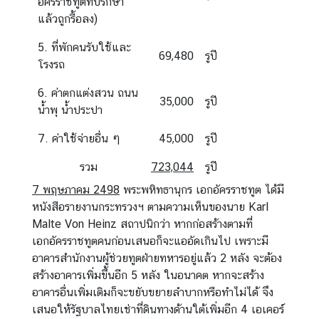
อัครราชทูตที่ปรึกษา
แล้วถูกรื้อลง)
5. ที่พักคนรับใช้และ
69,480
รูปี
โรงรถ
6. ค่าตกแต่งสวน ถนน
35,000
รูปี
น้ำพุ น้ำประปา
7. ค่าใช้จ่ายอื่น ๆ
45,000
รูปี
รวม
723,044
รูปี
7 พฤษภาคม 2498
พระพหิทธานุกร เอกอัครราชทูต ได้มี
หนังสือรายงานกระทรวงฯ ตามความเห็นของนาย Karl
Malte Von Heinz สถาปนิกว่า หากก่อสร้างตามที่
เอกอัครราชทูตคนก่อนเสนอก็จะแออัดเกินไป เพราะมี
อาคารสำนักงานผู้ช่วยทูตฝ่ายทหารอยู่แล้ว 2 หลัง จะต้อง
สร้างอาคารเพิ่มขึ้นอีก 5 หลัง ในอนาคต หากจะสร้าง
อาคารอื่นเพิ่มเติมก็จะขยับขยายลำบากหรือทำไม่ได้ จึง
เสนอให้รัฐบาลไทยเช่าที่ดินทางด้านใต้เพิ่มอีก 4 เอเคอร์