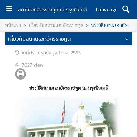
สถานเอกอัครราชทูต ณ กรุงนิวเดลี
Language
ห
หน้าแรก
เกี่ยวกับสถานเอกอัครราชทูต
ประวัติสถานเอกอัครราชทูต
น้
า
เกี่ยวกับสถานเอกอัครราชทูต
แ
ร
วันที่ปรับปรุงข้อมูล
1 ก.ย. 2565
ก
7,627
view
เ
กี่
ย
ประวัติสถานเอกอัครราชทูต ณ กรุงนิวเดลี
ว
กั
บ
ส
ถ
า
น