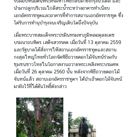
รับมอบหน่อต้นพระศรีมหาโพธิ์กลับมายังกรุงนิวเดลี และ
นำมาปลูกบริเวณใกล้สระน้ำระหว่างอาคารทำเนียบ
เอกอัครราชทูตและอาคารที่ทำการสถานเอกอัครราชทูต ซึ่ง
ได่รับการทำนุบำรุงจนเจริญเติบโตถึงปัจจุบัน
เมื่อพระบาทสมเด็จพระปรมินทรมหาภูมิพลอดุลยเดช
บรมนาถบพิตร เสด็จสวรรคต เมื่อวันที่ 13 ตุลาคม 2559
และรัฐบาลได้สั่งการให้สถานเอกอัครราชทูตและสถาน
กงสุลใหญ่ไทยทั่วโลกจัดพิธีถวายดอกไม้จันทน์ร่วมกับ
ชุมชนชาวไทยในโอกาสงานถวายพระเพลิงพระบรมศพ
เมื่อวันที่ 26 ตุลาคม 2560 นั้น หลังจากพิธีถวายดอกไม้
จันทน์แล้ว สถานเอกอัครราชทูตฯ ได้นำเถ้าดอกไม้จันทน์
มาฝังไว้ที่ใต้ต้นโพธิ์ดังกล่าว